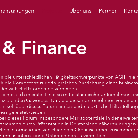
ranstaltungen
Projekte
Über uns
Partner
Konta
 & Finance
ßen die unterschiedlichen Tätigkeitsschwerpunkte von AGIT in 
 die Kompetenz zur erfolgreichen Ausrichtung eines business
ßenwirtschaftsförderung verbinden.
chtet sich in erster Linie an mittelständische Unternehmen, i
uzierenden Gewerbes. Da viele dieser Unternehmen vor eine
n, soll über dieses Forum umfassende praktische Hilfestellun
ess geleistet werden.
ber dieses Forum insbesondere Marktpotentiale in der erweite
tsräumen durch Präsentation in Deutschland näher zu bringen.
lichen Informationen verschiedener Organisationen zusammengef
Form an interessierte Unternehmen zu vermitteln.