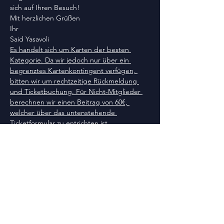
sich auf Ihren Besuch!
Mit herzlichen Grüßen
Ihr
Said Yasavoli
Es handelt sich um Karten der besten 
Kategorie. Da wir jedoch nur über ein 
begrenztes Kartenkontingent verfügen, 
bitten wir um rechtzeitige Rückmeldung 
und Ticketbuchung. Für Nicht-Mitglieder 
berechnen wir einen Beitrag von 60€, 
welcher über das untenstehende 
Ticketformular zu entrichten ist.
Tickets
Verkauf beendet
Tickettyp
Gäste