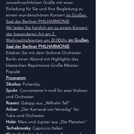
vorweihnachtlichen Grüße mit einer 
Einladung für Sie und Ihre Begleitung zu 
einem wunderschönen Konzert 
im Großen 
Saal der Berliner PHILHARMONIE
Wir laden Sie herzlich ein zu einem Konzert 
der besonderen Art am 2. 
Weihnachtsfeiertag um 20.00Uhr 
im Großen 
Saal der Berliner PHILHARMONIE
Erleben Sie mit dem Sinfonie Orchester 
Berlin einen Abend mit Highlights des 
klassischen Repertoires Große Meister-
Populär
Programm
Sibelius
: Finlandia,
Spohr
: Concertante h-moll für zwei Violinen 
und Orchester
Rossini
: Galopp aus „Wilhelm Tell“
Arban
: „Der Karneval von Venedig“ für 
Tuba und Orchester
Holst
: Mars und Jupiter aus „Die Planeten“
Tschaikowsky
: Capriccio Italien