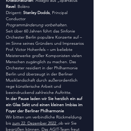
Khatschaturian
: Adagio aus „Spartacus“ 
Ravel
: Boléro
Dirigent: 
Stanley Dodds
, Principal 
Conductor
Programmänderung vorbehalten.
Seit über 60 Jahren führt das Sinfonie 
Orchester Berlin populäre Konzerte auf – 
im Sinne seines Gründers und Impresarios 
Prof. Victor Hohenfels – um beliebte 
Meisterwerke großer Komponisten vielen 
Menschen zugänglich zu machen. Das 
Orchester residiert in der Philharmonie 
Berlin und überzeugt in der Berliner 
Musiklandschaft durch außerordentlich 
rege künstlerische Arbeit und 
beeindruckend zahlreiche Auftritte.
In der Pause laden wir Sie herzlich ein auf 
ein Glas Sekt und einen kleinen Imbiss im 
Foyer der Berliner Philharmonie
Wir bitten um verbindliche Rückmeldung 
bis 
zum 22. Dezember 2022 ,
ob wir Sie 
begrüßen können. Das AGIT-Team freut 