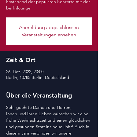
Festabend der populären Konzerte mit der
berlinlounge
Anmeldung abgeschlossen
Veranstaltungen ansehen
Zeit & Ort
26. Dez. 2022, 20:00
Berlin, 10785 Berlin, Deutschland
Über die Veranstaltung
Sehr geehrte Damen und Herren,
Ihnen und Ihren Lieben wünschen wir eine 
frohe Weihnachtszeit und einen glücklichen 
und gesunden Start ins neue Jahr! Auch in 
diesem Jahr verbinden wir unsere 