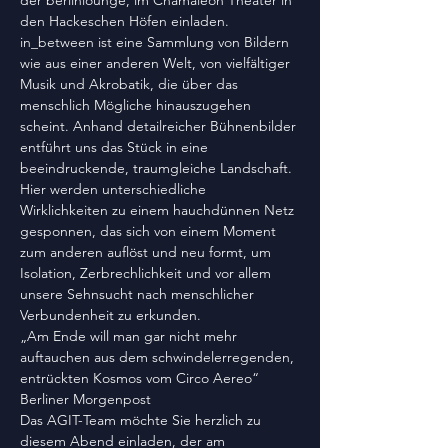
der berlinlounge, im Chamäleon Theater in 
den Hackeschen Höfen einladen. 
in_between ist eine Sammlung von Bildern 
wie aus einer anderen Welt, von vielfältiger 
Musik und Akrobatik, die über das 
menschlich Mögliche hinauszugehen 
scheint. Anhand detailreicher Bühnenbilder 
entführt uns das Stück in eine 
beeindruckende, traumgleiche Landschaft. 
Hier werden unterschiedliche 
Wirklichkeiten zu einem hauchdünnen Netz 
gesponnen, das sich von einem Moment 
zum anderen auflöst und neu formt, um 
Isolation, Zerbrechlichkeit und vor allem 
unsere Sehnsucht nach menschlicher 
Verbundenheit zu erkunden.
„Am Ende will man gar nicht mehr 
auftauchen aus dem schwindelerregenden, 
entrückten Kosmos vom Circo Aereo“

Berliner Morgenpost
Das AGIT-Team möchte Sie herzlich zu 
diesem Abend einladen, der am