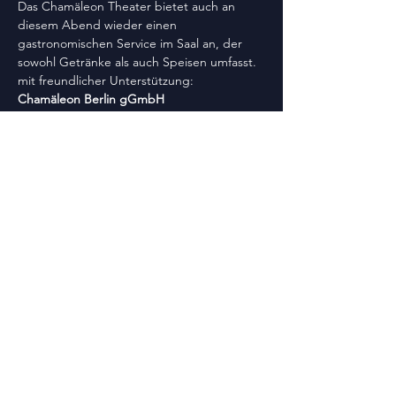
Das Chamäleon Theater bietet auch an 
diesem Abend wieder einen 
gastronomischen Service im Saal an, der 
sowohl Getränke als auch Speisen umfasst.
mit freundlicher Unterstützung:
Chamäleon Berlin gGmbH
Tickets
Verkauf beendet
Tickettyp
Gäste
Preis
55,00 €
MwSt. inbegriffen