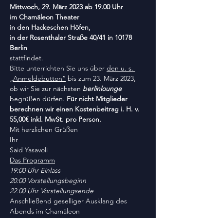
Mittwoch, 29. März 2023 ab 19.00 Uhr
im Chamäleon Theater
in den Hackeschen Höfen,
in der Rosenthaler Straße 40/41 in 10178 
Berlin
stattfindet.
Bitte unterrichten Sie uns über 
den u. s. 
„Anmeldebutton“
 bis zum 23. März 2023, 
ob wir Sie zur nächsten 
berlinlounge
begrüßen dürfen. 
Für nicht Mitglieder 
berechnen wir einen Kostenbeitrag i. H. v. 
55,00€ inkl. MwSt. pro Person.
Mit herzlichen Grüßen
Ihr
Said Yasavoli
Das Programm
19:00 Uhr Einlass
20:00 Vorstellungsbeginn
22.00 Uhr Vorstellungsende
Anschließend geselliger Ausklang des 
Abends im Chamäleon